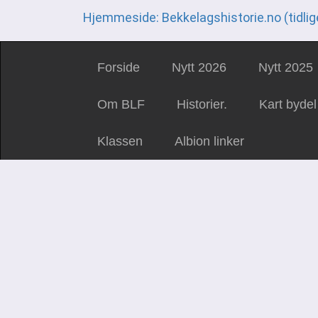
Hjemmeside: Bekkelagshistorie.no (tidlig
Forside
Nytt 2026
Nytt 2025
Om BLF
Historier.
Kart bydel
Klassen
Albion linker