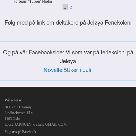
Torbjørn "Tuben" Hjelm
1
2
Følg med på link om deltakere på Jeløya Feriekoloni
Og på vår Facebookside: Vi som var på feriekoloni på
Jeløya
Novelle 5Uker i Juli
Vår adresse
BLF c/o D. Jarnøy
Lindbackveien 15 a
1163 Oslo
Epost: JARNOEY krøllalfa GMAIL.COM
Følg oss på Facebook.