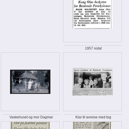
1957 notat
Vaskehuset og mor Dagmar
Klar til avreise med tog