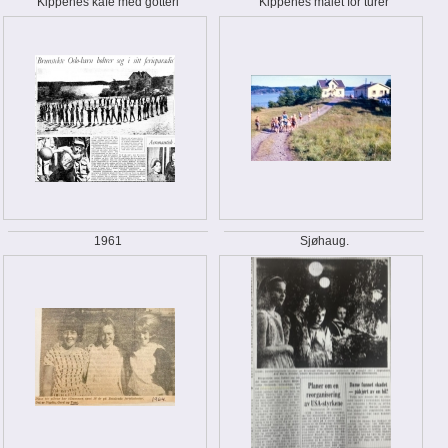
Kippenes kafe med gotteri
Kippenes målet for turer
1961
Sjøhaug.