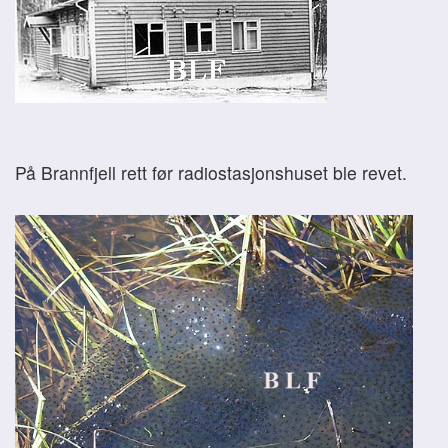
På Brannfjell rett før radiostasjonshuset ble revet.