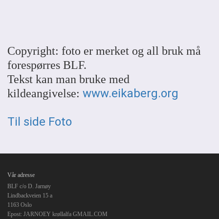
Copyright: foto er merket og all bruk må
forespørres BLF.
Tekst kan man bruke med
www.eikaberg.org
kildeangivelse:
Til side Foto
Vår adresse
BLF c/o D. Jarnøy
Lindbackveien 15 a
1163 Oslo
Epost: JARNOEY krøllalfa GMAIL.COM