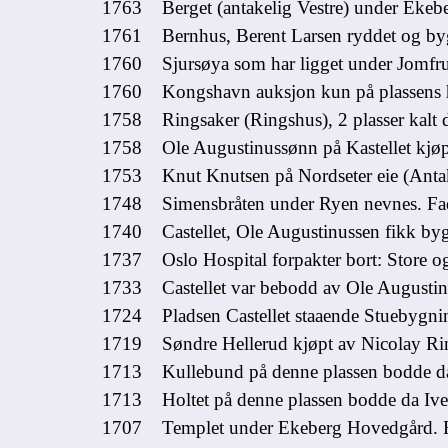
1763 Berget (antakelig Vestre) under Ekeb
1761 Bernhus, Berent Larsen ryddet og bygd
1760 Sjursøya som har ligget under Jomfrub
1760 Kongshavn auksjon kun på plassens 
1758 Ringsaker (Ringshus), 2 plasser kalt 
1758 Ole Augustinussønn på Kastellet kjøp
1753 Knut Knutsen på Nordseter eie (Antake
1748 Simensbråten under Ryen nevnes. Fad
1740 Castellet, Ole Augustinussen fikk bygs
1737 Oslo Hospital forpakter bort: Store o
1733 Castellet var bebodd av Ole Augustinu
1724 Pladsen
Castellet
staaende Stuebygnin
1719 Søndre Hellerud kjøpt av Nicolay Ring
1713
Kullebund
på denne plassen bodde d
1713
Holtet
på denne plassen bodde da Ive
1707 Templet under Ekeberg Hovedgård. Fø