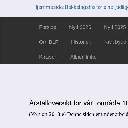
Hjemmeside: Bekkelagshistorie.no (tidlig
Forside
Nytt 2026
Nytt 2025
Om BLF
Historier.
Kart bydel
Klassen
Albion linker
Årstalloversikt for vårt område 1
(Versjon 2018 e) Denne siden er under arbeid,