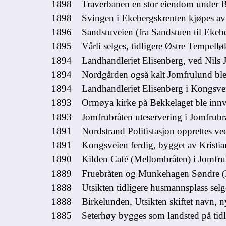
1898 Traverbanen en stor eiendom under Bern
1898 Svingen i Ekebergskrenten kjøpes av 
1896 Sandstuveien (fra Sandstuen til Ekebe
1895 Vårli selges, tidligere Østre Tempell
1894 Landhandleriet Elisenberg, ved Nils Jah
1894 Nordgården også kalt Jomfrulund ble
1894
Landhandleriet
Elisenberg i Kongsve
1893 Ormøya kirke på Bekkelaget ble innvi
1893 Jomfrubråten uteservering i Jomfrubrå
1891 Nordstrand Politistasjon opprettes v
1891 Kongsveien ferdig, bygget av Kristian
1890 Kilden Café (Mellombråten) i Jomfrubr
1889 Fruebråten og Munkehagen Søndre (Ek
1888 Utsikten tidligere husmannsplass selge
1888 Birkelunden, Utsikten skiftet navn, n
1885 Seterhøy bygges som landsted på tidli