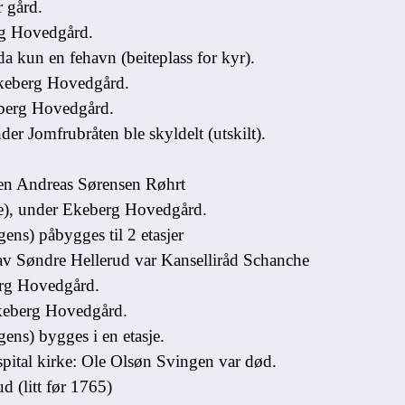
 gård.
g Hovedgård.
 kun en fehavn (beiteplass for kyr).
keberg Hovedgård.
berg Hovedgård.
r Jomfrubråten ble skyldelt (utskilt).
n Andreas Sørensen Røhrt
e), under Ekeberg Hovedgård.
s) påbygges til 2 etasjer
v Søndre Hellerud var Kanselliråd Schanche
rg Hovedgård.
keberg Hovedgård.
s) bygges i en etasje.
ital kirke: Ole Olsøn Svingen var død.
 (litt før 1765)