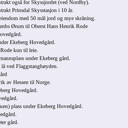
akt også for Skyssjordet (ved Nordby).
kt Prinsdal Skysstasjon i 10 år.
iendom med 50 mål jord og mye skråning.
ambs Ørum til Oberst Hans Henrik Rode
ovedgård.
nder Ekeberg Hovedgård.
ode kun til leie.
mannsplass under Ekeberg gård.
lå ved Flaggstanghøyden.
gård
k av Hessen til Norge.
eberg Hovedgård.
edgård.
tuen) plass under Ekeberg Hovedgård.
edgård.
er gård.