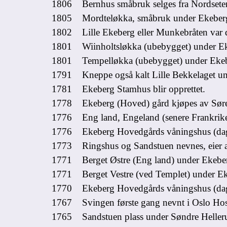
1806 Bernhus småbruk selges fra Nordseter
1805 Mordteløkka, småbruk under Ekeber
1802 Lille Ekeberg eller Munkebråten var da
1801 Wiinholtsløkka (ubebygget) under E
1801 Tempelløkka (ubebygget) under Eke
1791 Kneppe også kalt Lille Bekkelaget unde
1781 Ekeberg Stamhus blir opprettet.
1778 Ekeberg (Hoved) gård kjøpes av Søre
1776 Eng land, Engeland (senere Frankrik
1776 Ekeberg Hovedgårds våningshus (dagen
1773 Ringshus og Sandstuen nevnes, eier a
1771 Berget Østre (Eng land) under Ekebe
1771 Berget Vestre (ved Templet) under E
1770 Ekeberg Hovedgårds våningshus (dagen
1767 Svingen første gang nevnt i Oslo Hosp
1765 Sandstuen plass under Søndre Hellerud