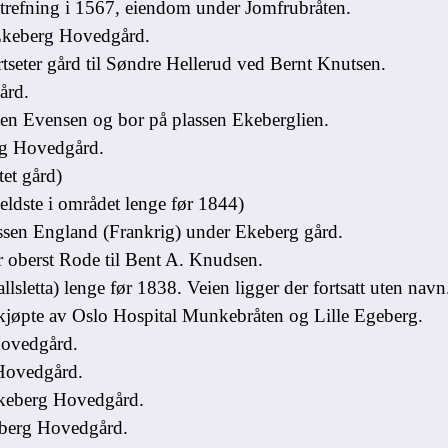
trefning i 1567, eiendom under Jomfrubråten.
 Ekeberg Hovedgård.
eter gård til Søndre Hellerud ved Bernt Knutsen.
ård.
en Evensen og bor på plassen Ekeberglien.
rg Hovedgård.
et gård)
ldste i området lenge før 1844)
sen England (Frankrig) under Ekeberg gård.
 oberst Rode til Bent A. Knudsen.
letta) lenge før 1838. Veien ligger der fortsatt uten navn
pte av Oslo Hospital Munkebråten og Lille Egeberg.
ovedgård.
Hovedgård.
keberg Hovedgård.
berg Hovedgård.