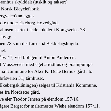
hus skylddelt (utskilt og taksert).
Norsk Bicyclefabrik.
rgveien) anlegges.
økke under Ekeberg Hovedgård.
nsen startet i leide lokaler i Kongsveien 78.
 bygget.
ien 78 som det
første
på Bekkelagshøgda.
et.
tv. 47, ved boligen til Anton Andersen.
ed Mosseveien med eget arresthus og brannpumpe
ia Kommune for Aker K. Delte Berhus gård i to.
åtveien 31, tårnhuset.
ebergskråningen) selges til Kristiania Kommune.
s fra Nordseter gård.
ye eier Teodor Jensen på eiendom 157/16.
gere Berget for malermester Wiehe eiendom 157/11.