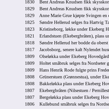
1830 Bent Andreas Knudsen fikk skysskontr
1829 Bent Andreas Knudsen fikk skysskontra
1829 Anne Marie Grue kjøpte Svingen en e
1825 Søndre Hellerud selges fra Hartvig T
1823 Kristineborg, løkke under Ekeberg H
1821 Erlandstuen (Ekebergbråten), plass u
1818 Søndre Hellerud her bodde da oberst R
1817 Jacobsborg, senere kalt Nylendet hus
1809 Olseløkka under Ekeberg Hovedgård 
1809 Holtet småbruk selges fra Nordseter 
1809 Hans Henrik Rode fulgte prins Frederi
1808 Grünerstuen (Grønnestua), under Ek
1808 Bakkeløkka plass under Ekeberg Hov
1807 Ekebergbråten (Nilsestuen / Pernilles
1807 Bergeløkka plass under Ekeberg Hov
1806 Kullebund småbruk selges fra Nordset