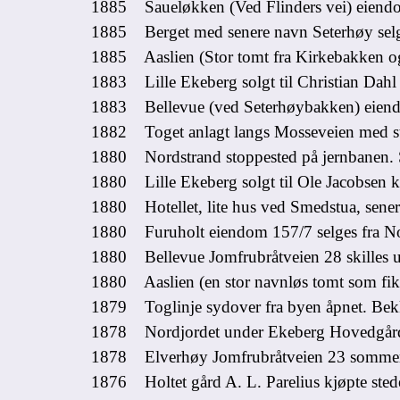
1885 Saueløkken (Ved Flinders vei) eiendom
1885 Berget med senere navn Seterhøy selge
1885 Aaslien (Stor tomt fra Kirkebakken og
1883 Lille Ekeberg solgt til Christian Dahl 
1883 Bellevue (ved Seterhøybakken) eiendo
1882 Toget anlagt langs Mosseveien med st
1880 Nordstrand stoppested på jernbanen. Se
1880 Lille Ekeberg solgt til Ole Jacobsen k
1880 Hotellet, lite hus ved Smedstua, sen
1880 Furuholt eiendom 157/7 selges fra Nor
1880 Bellevue Jomfrubråtveien 28 skilles u
1880 Aaslien (en stor navnløs tomt som fikk
1879 Toglinje sydover fra byen åpnet. Bekke
1878 Nordjordet under Ekeberg Hovedgår
1878 Elverhøy Jomfrubråtveien 23 sommer
1876 Holtet gård A. L. Parelius kjøpte stede