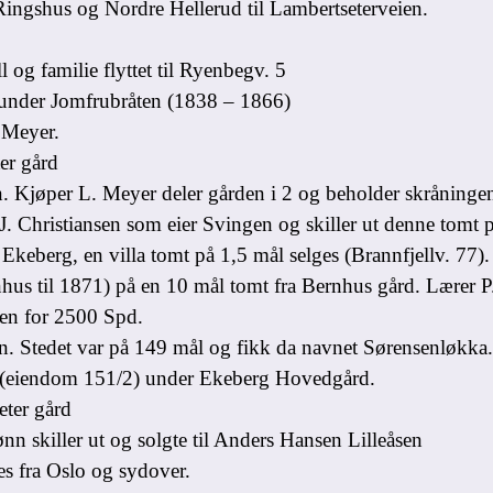
ingshus og Nordre Hellerud til Lambertseterveien.
og familie flyttet til Ryenbegv. 5
under Jomfrubråten (1838 – 1866)
 Meyer.
er gård
 Kjøper L. Meyer deler gården i 2 og beholder skråninge
. Christiansen som eier Svingen og skiller ut denne tomt 
berg, en villa tomt på 1,5 mål selges (Brannfjellv. 77).
us til 1871) på en 10 mål tomt fra Bernhus gård. Lærer P.
en for 2500 Spd.
. Stedet var på 149 mål og fikk da navnet Sørensenløkka.
2 (eiendom 151/2) under Ekeberg Hovedgård.
eter gård
skiller ut og solgte til Anders Hansen Lilleåsen
 fra Oslo og sydover.