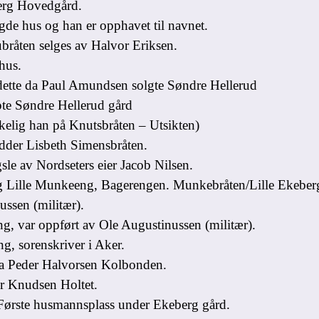
erg Hovedgård.
e hus og han er opphavet til navnet.
råten selges av Halvor Eriksen.
hus.
dette da Paul Amundsen solgte Søndre Hellerud
te Søndre Hellerud gård
lig han på Knutsbråten – Utsikten)
der Lisbeth Simensbråten.
le av Nordseters eier Jacob Nilsen.
g Lille Munkeeng, Bagerengen. Munkebråten/Lille Ekeber
ssen (militær).
g, var oppført av Ole Augustinussen (militær).
, sorenskriver i Aker.
a Peder Halvorsen Kolbonden.
r Knudsen Holtet.
rste husmannsplass under Ekeberg gård.