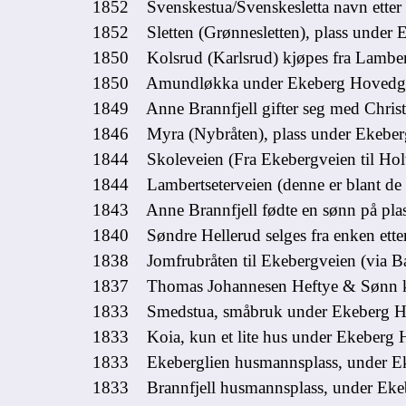
1852 Svenskestua/Svenskesletta navn etter 
1852 Sletten (Grønnesletten), plass under
1850 Kolsrud (Karlsrud) kjøpes fra Lamberts
1850 Amundløkka under Ekeberg Hovedg
1849 Anne Brannfjell gifter seg med Christ
1846 Myra (Nybråten), plass under Ekebe
1844 Skoleveien (Fra Ekebergveien til Holt
1844 Lambertseterveien (denne er blant de e
1843 Anne Brannfjell fødte en sønn på plas
1840 Søndre Hellerud selges fra enken etter
1838 Jomfrubråten til Ekebergveien (via Balls
1837 Thomas Johannesen Heftye & Sønn kjø
1833 Smedstua, småbruk under Ekeberg H
1833 Koia, kun et lite hus under Ekeberg 
1833 Ekeberglien husmannsplass, under E
1833 Brannfjell husmannsplass, under Eke