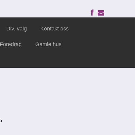
Div. valg
Kontakt oss
Foredrag
Gamle hus
o