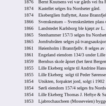
1876 Bernt Knutsens vei var gårds vei fra R
1874 Kastellet selges fra Nordseter gård.
1874 Ekeberglien fraflyttet, Anne Brannfjell 
1866 Svenskestuen – Svenskesletten plass 
1866 Landstedet Karlsborg ble kjøpt av L.
1865 Stenhammer 157/3 selges fra Nordset
1865 Jomfrubråten selges på tvangsauksjon.
1861 Høienholm i Brannfjellv. 8 selges av J
1861 Engeland eiendom 134/3 under Lille Eke
1859 Bernhus skole åpnet (het først Bergenh
1855 Lille Ekeberg solgte til Andrine Hans
1855 Lille Ekeberg solgt til Peder Sørensen
1854 Utsikten, forpaktet jord, solgt i 190
1854 Sørli eiendom 157/4 selges fra Nords
1854 Lille Ekeberg Thomas J. Heftye & Sønn 
1853 Ljabrochaucheen (Mosseveien) bygges