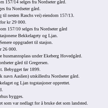
 157/14 selges fra Nordseter gård.
s fra Nordseter gård.
 til nesten Raschs vei) eiendom 157/13.
for kr 29 000.
m 157/10 selges fra Nordseter gård
asjonene Bekkelagety og Ljan.
nere oppgradert til stasjon.
r 26 000.
ere husmannsplass under Ekeberg Hovedgård.
dseter gård til Gregersen.
t. Bebygget før 1899.
 navn Aaslien) utskillesfra Nordseter gård.
laget og Ljan togstasjoner opprettet.
d.
hus bygges.
t som var nedlagt for å bruke det som landsted.