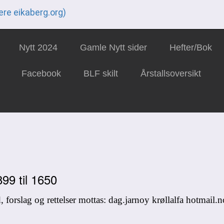
ere eikaberg.org)
Nytt 2024
Gamle Nytt sider
Hefter/Bok
Facebook
BLF skilt
Årstallsoversikt
899 til 1650
 forslag og rettelser mottas: dag.jarnoy krøllalfa hotmail.n