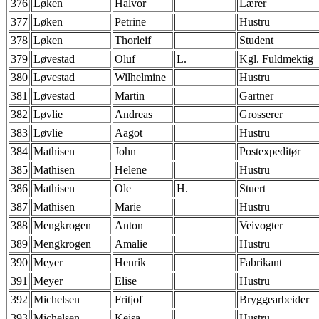
376
Løken
Halvor
Lærer
377
Løken
Petrine
Hustru
378
Løken
Thorleif
Student
379
Løvestad
Oluf
L.
Kgl. Fuldmektig
380
Løvestad
Wilhelmine
Hustru
381
Løvestad
Martin
Gartner
382
Løvlie
Andreas
Grosserer
383
Løvlie
Aagot
Hustru
384
Mathisen
John
Postexpeditør
385
Mathisen
Helene
Hustru
386
Mathisen
Ole
H.
Stuert
387
Mathisen
Marie
Hustru
388
Mengkrogen
Anton
Veivogter
389
Mengkrogen
Amalie
Hustru
390
Meyer
Henrik
Fabrikant
391
Meyer
Elise
Hustru
392
Michelsen
Fritjof
Bryggearbeider
393
Michelsen
Keisa
Hustru