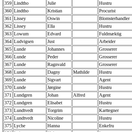
359
Lindtho
Julie
Hustru
360
Lindtho
Kristian
Procurist
361
Lissey
Oswin
Blomsterhandler
362
Lissey
Ella
Hustru
363
Lowum
Edvard
Fuldmæktig
364
Ludvigsen
Just
Arbeider
365
Lunde
Johannes
Grosserer
366
Lunde
Peder
Grosserer
367
Lunde
Ragnvald
Grosserer
368
Lunde
Dagny
Mathilde
Hustru
369
Lunde
Sigvart
Agent
370
Lunde
Jørgine
Hustru
371
Lundgren
Johan
Alfred
Agent
372
Lundgren
Elisabet
Hustru
373
Lundtvedt
Torgrim
Karttegner
374
Lundtvedt
Nicoline
Hustru
375
Lyche
Hanna
Enkefru