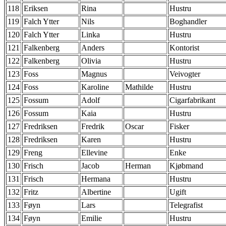
118
Eriksen
Rina
Hustru
119
Falch Ytter
Nils
Boghandler
120
Falch Ytter
Linka
Hustru
121
Falkenberg
Anders
Kontorist
122
Falkenberg
Olivia
Hustru
123
Foss
Magnus
Veivogter
124
Foss
Karoline
Mathilde
Hustru
125
Fossum
Adolf
Cigarfabrikant
126
Fossum
Kaia
Hustru
127
Fredriksen
Fredrik
Oscar
Fisker
128
Fredriksen
Karen
Hustru
129
Freng
Ellevine
Enke
130
Frisch
Jacob
Herman
Kjøbmand
131
Frisch
Hermana
Hustru
132
Fritz
Albertine
Ugift
133
Føyn
Lars
Telegrafist
134
Føyn
Emilie
Hustru