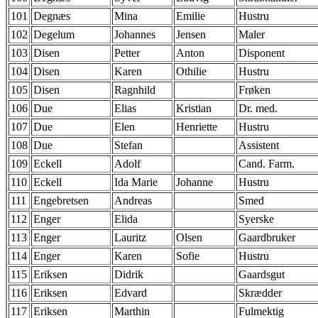
101
Degnæs
Mina
Emilie
Hustru
102
Degelum
Johannes
Jensen
Maler
103
Disen
Petter
Anton
Disponent
104
Disen
Karen
Othilie
Hustru
105
Disen
Ragnhild
Frøken
106
Due
Elias
Kristian
Dr. med.
107
Due
Elen
Henriette
Hustru
108
Due
Stefan
Assistent
109
Eckell
Adolf
Cand. Farm.
110
Eckell
Ida Marie
Johanne
Hustru
111
Engebretsen
Andreas
Smed
112
Enger
Elida
Syerske
113
Enger
Lauritz
Olsen
Gaardbruker
114
Enger
Karen
Sofie
Hustru
115
Eriksen
Didrik
Gaardsgut
116
Eriksen
Edvard
Skrædder
117
Eriksen
Marthin
Fulmektig