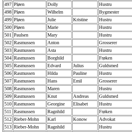
497
Pløen
Dolly
Hustru
498
Pløen
Wilhelm
Bygmester
499
Pløen
Julie
Kristine
Hustru
500
Pløen
Marie
Hustru
501
Paulsen
Mary
Hustru
502
Rasmussen
Anton
Grosserer
503
Rasmussen
Asta
Hustru
504
Rasmussen
Borghild
Frøken
505
Rasmussen
Edvard
Julius
Guldsmed
506
Rasmussen
Hilda
Pauline
Hustru
507
Rasmussen
Hans
Emil
Grosserer
508
Rasmussen
Maren
Hustru
509
Rasmussen
Knut
Andreas
Guldsmed
510
Rasmussen
Georgine
Elisabet
Hustru
511
Rasmussen
Ragnhild
Frøken
512
Rieber-Mohn
Karl
Konow
Advokat
513
Rieber-Mohn
Ragnhild
Hustru