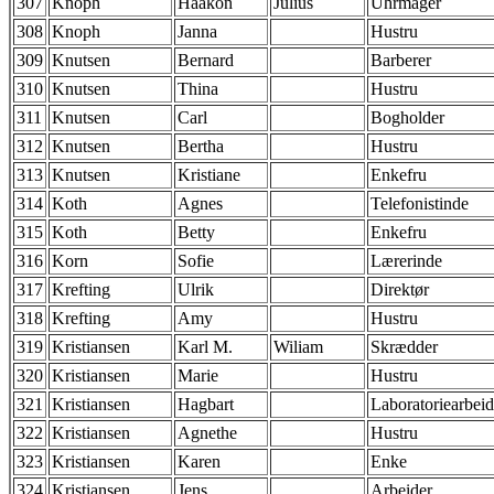
307
Knoph
Haakon
Julius
Uhrmager
308
Knoph
Janna
Hustru
309
Knutsen
Bernard
Barberer
310
Knutsen
Thina
Hustru
311
Knutsen
Carl
Bogholder
312
Knutsen
Bertha
Hustru
313
Knutsen
Kristiane
Enkefru
314
Koth
Agnes
Telefonistinde
315
Koth
Betty
Enkefru
316
Korn
Sofie
Lærerinde
317
Krefting
Ulrik
Direktør
318
Krefting
Amy
Hustru
319
Kristiansen
Karl M.
Wiliam
Skrædder
320
Kristiansen
Marie
Hustru
321
Kristiansen
Hagbart
Laboratoriearbeid
322
Kristiansen
Agnethe
Hustru
323
Kristiansen
Karen
Enke
324
Kristiansen
Jens
Arbeider