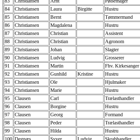
83
Christiansen
Arnt
Pølsemager
84
Christiansen
Laura
Birgitte
Hustru
85
Christiansen
Bernt
Tømmermand
86
Christiansen
Magdalena
Hustru
87
Christiansen
Christian
Assistent
88
Christiansen
Christian
Agronom
89
Christiansen
Johan
Slagter
90
Christiansen
Ludvig
Grosserer
91
Christiansen
Martin
Fhv. Kirkesanger
92
Christiansen
Gunhild
Kristine
Hustru
93
Christiansen
Ole
Hjulmaker
94
Christiansen
Marie
Hustru
95
Clausen
Carl
Trælasthandler
96
Clausen
Borgine
Hustru
97
Clausen
Georg
Formand
98
Clausen
Peder
Trælasthandler
99
Clausen
Hilda
Hustru
100
Degnæs
Syver
Ludvig
Skrabhandler