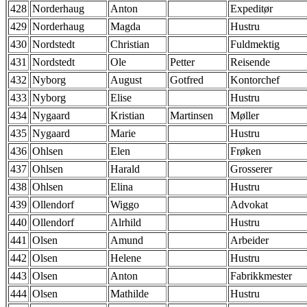
428
Norderhaug
Anton
Expeditør
429
Norderhaug
Magda
Hustru
430
Nordstedt
Christian
Fuldmektig
431
Nordstedt
Ole
Petter
Reisende
432
Nyborg
August
Gotfred
Kontorchef
433
Nyborg
Elise
Hustru
434
Nygaard
Kristian
Martinsen
Møller
435
Nygaard
Marie
Hustru
436
Ohlsen
Elen
Frøken
437
Ohlsen
Harald
Grosserer
438
Ohlsen
Elina
Hustru
439
Ollendorf
Wiggo
Advokat
440
Ollendorf
Alrhild
Hustru
441
Olsen
Amund
Arbeider
442
Olsen
Helene
Hustru
443
Olsen
Anton
Fabrikkmester
444
Olsen
Mathilde
Hustru