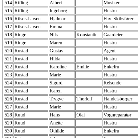
514
Rifling
Albert
Musiker
515
Rifling
Ingeborg
Hustru
516
Riiser-Larsen
Hjalmar
Fhv. Skibsfører
517
Riiser-Larsen
Emma
Hustru
518
Ringe
Nils
Konstantin
Gaardeier
519
Ringe
Maren
Hustru
520
Rustad
Gustav
Agent
521
Rustad
Hilda
Hustru
522
Rustad
Karoline
Emilie
Enkefru
523
Rustad
Marie
Hustru
524
Rustad
Sigurd
Reisende
525
Rustad
Karen
Hustru
526
Rustad
Trygve
Thorleif
Handelsborger
527
Rustad
Marie
Hustru
528
Ruud
Hans
Olai
Vognreparatør
529
Ruud
Anette
Hustru
530
Ruud
Othilde
Enkefru