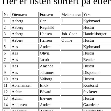
Her er listen sortert på ette
Nr
Etternavn
Fornavn
Mellomnavn
Yrke
1
Aaberg
Carl
I.
Kjøbmand
2
Aaberg
Ragnhild
Hustru
3
Aaberg
Hansen
Joh. Conr.
Handelsborger
4
Aaberg
Hansen
Othilie
Hustru
5
Aas
Anders
Kjøbmand
6
Aas
Olivia
Hustru
7
Aas
Jacob
Rentier
8
Aas
Amanda
Hustru
9
Aas
Johannes
Disponent
10
Aas
Valborg
Hustru
11
Abrahamsen
Enok
Kontorist
12
Achim
Edvard
fhv.lærer
13
Achim
Elevine
Hustru
14
Andersen
Anders
Gaardeier