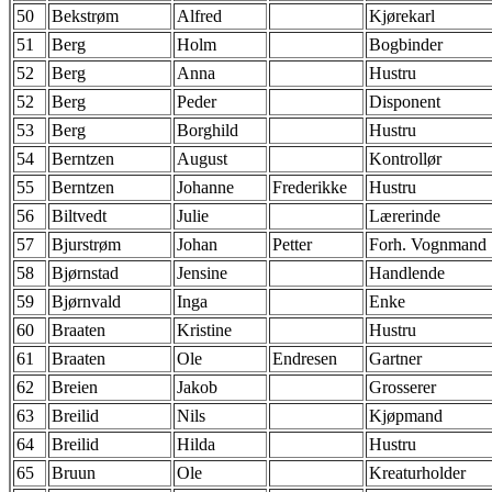
50
Bekstrøm
Alfred
Kjørekarl
51
Berg
Holm
Bogbinder
52
Berg
Anna
Hustru
52
Berg
Peder
Disponent
53
Berg
Borghild
Hustru
54
Berntzen
August
Kontrollør
55
Berntzen
Johanne
Frederikke
Hustru
56
Biltvedt
Julie
Lærerinde
57
Bjurstrøm
Johan
Petter
Forh. Vognmand
58
Bjørnstad
Jensine
Handlende
59
Bjørnvald
Inga
Enke
60
Braaten
Kristine
Hustru
61
Braaten
Ole
Endresen
Gartner
62
Breien
Jakob
Grosserer
63
Breilid
Nils
Kjøpmand
64
Breilid
Hilda
Hustru
65
Bruun
Ole
Kreaturholder