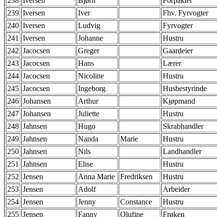
238
Iversen
Bjørn
Forpakter
239
Iversen
Iver
Fhv. Fyrvogter
240
Iversen
Ludvig
Fyrvogter
241
Iversen
Johanne
Hustru
242
Jacocsen
Greger
Gaardeier
243
Jacocsen
Hans
Lærer
244
Jacocsen
Nicoline
Hustru
245
Jacocsen
Ingeborg
Husbestyrinde
246
Johansen
Arthur
Kjøpmand
247
Johansen
Juliette
Hustru
248
Jahnsen
Hugo
Skrabhandler
249
Jahnsen
Nanda
Marie
Hustru
250
Jahnsen
Nils
Landhandler
251
Jahnsen
Elise
Hustru
252
Jensen
Anna Marie
Fredriksen
Hustru
253
Jensen
Adolf
Arbeider
254
Jensen
Jenny
Constance
Hustru
255
Jensen
Fanny
Olufine
Frøken