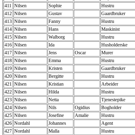
411
Nilsen
Sophie
Hustru
412
Nilsen
Gustav
Gaardbruker
413
Nilsen
Fanny
Hustru
414
Nilsen
Hans
Maskinist
415
Nilsen
Walborg
Hustru
416
Nilsen
Ida
Husholderske
417
Nilsen
Jens
Oscar
Murer
418
Nilsen
Emma
Hustru
419
Nilsen
Kristen
Gaardbruker
420
Nilsen
Bergitte
Hustru
421
Nilsen
Kristian
Arbeider
422
Nilsen
Hilda
Hustru
423
Nilsen
Netta
Tjenestepike
424
Nilsen
Nils
Ogidius
Bogholder
425
Nilsen
Josefine
Amalie
Hustru
426
Nordahl
Johannes
Agent
427
Nordahl
Malla
Hustru