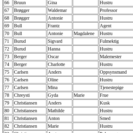
66
Bruun
Gina
Hustru
67
Brøgger
Waldemar
Professor
68
Brøgger
Antonie
Hustru
69
Bull
Frantz
Agent
70
Bull
Antonie
Magdalene
Hustru
71
Burud
Sigvard
Fulmektig
72
Burud
Hanna
Hustru
73
Berger
Oscar
Malemester
74
Berger
Charlotte
Hustru
75
Carlsen
Anders
Oppsynsmand
76
Carlsen
Oline
Hustru
77
Carlsen
Mina
Tjenestepige
78
Chreysti
Gyda
Marie
Frue
79
Christiansen
Anders
Kusk
80
Christiansen
Mathilde
Hustru
81
Christiansen
Anton
Smed
82
Christiansen
Marie
Hustru