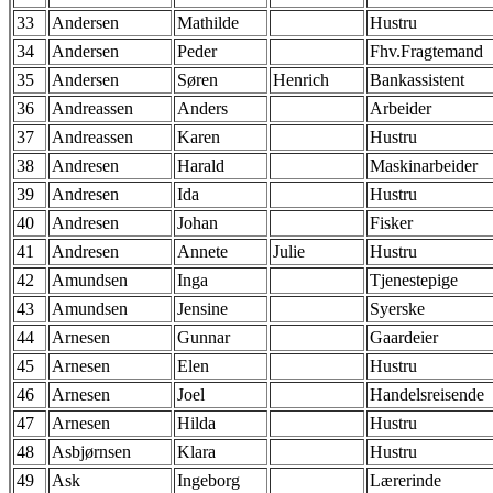
33
Andersen
Mathilde
Hustru
34
Andersen
Peder
Fhv.Fragtemand
35
Andersen
Søren
Henrich
Bankassistent
36
Andreassen
Anders
Arbeider
37
Andreassen
Karen
Hustru
38
Andresen
Harald
Maskinarbeider
39
Andresen
Ida
Hustru
40
Andresen
Johan
Fisker
41
Andresen
Annete
Julie
Hustru
42
Amundsen
Inga
Tjenestepige
43
Amundsen
Jensine
Syerske
44
Arnesen
Gunnar
Gaardeier
45
Arnesen
Elen
Hustru
46
Arnesen
Joel
Handelsreisende
47
Arnesen
Hilda
Hustru
48
Asbjørnsen
Klara
Hustru
49
Ask
Ingeborg
Lærerinde