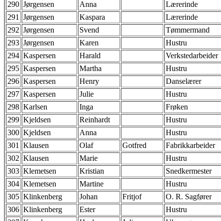
290
Jørgensen
Anna
Lærerinde
291
Jørgensen
Kaspara
Lærerinde
292
Jørgensen
Svend
Tømmermand
293
Jørgensen
Karen
Hustru
294
Kaspersen
Harald
Verkstedarbeider
295
Kaspersen
Martha
Hustru
296
Kaspersen
Henry
Danselærer
297
Kaspersen
Julie
Hustru
298
Karlsen
Inga
Frøken
299
Kjeldsen
Reinhardt
Hustru
300
Kjeldsen
Anna
Hustru
301
Klausen
Olaf
Gotfred
Fabrikkarbeider
302
Klausen
Marie
Hustru
303
Klemetsen
Kristian
Snedkermester
304
Klemetsen
Martine
Hustru
305
Klinkenberg
Johan
Fritjof
O. R. Sagfører
306
Klinkenberg
Ester
Hustru