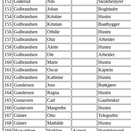
152
Grøterud
Nils
Skolebestyrer
153
Gulbrandsen
Johan
Bogbinder
154
Gulbrandsen
Kristine
Hustru
155
Gulbrandsen
Kristian
Baatbygger
156
Gulbrandsen
Othilie
Hustru
157
Gulbrandsen
Olai
Arbeider
158
Gulbrandsen
Alette
Hustru
159
Gulbrandsen
Ole
Arbeider
160
Gulbrandsen
Marie
Hustru
161
Gulbrandsen
Oscar
Kaptein
162
Gulbrandsen
Kathrine
Hustru
163
Gundersen
Jens
Brøkjører
164
Gundersen
Ragna
Hustru
165
Gustavsen
Carl
Gaarbruker
166
Gustavsen
Margrethe
Hustru
167
Günter
Otto
Telegrafist
168
Günter
Mathilde
Hustru
169
Haavaldsen
Halfdan
August
Handelsmand