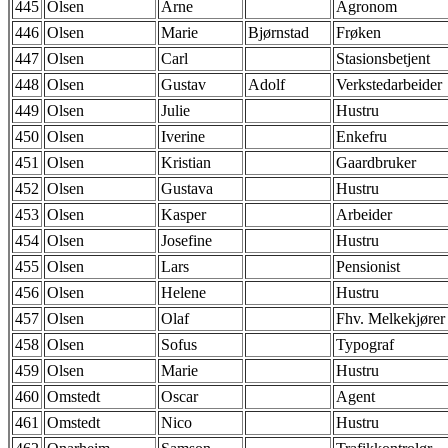
445
Olsen
Arne
Agronom
446
Olsen
Marie
Bjørnstad
Frøken
447
Olsen
Carl
Stasionsbetjent
448
Olsen
Gustav
Adolf
Verkstedarbeider
449
Olsen
Julie
Hustru
450
Olsen
Iverine
Enkefru
451
Olsen
Kristian
Gaardbruker
452
Olsen
Gustava
Hustru
453
Olsen
Kasper
Arbeider
454
Olsen
Josefine
Hustru
455
Olsen
Lars
Pensionist
456
Olsen
Helene
Hustru
457
Olsen
Olaf
Fhv. Melkekjører
458
Olsen
Sofus
Typograf
459
Olsen
Marie
Hustru
460
Omstedt
Oscar
Agent
461
Omstedt
Nico
Hustru