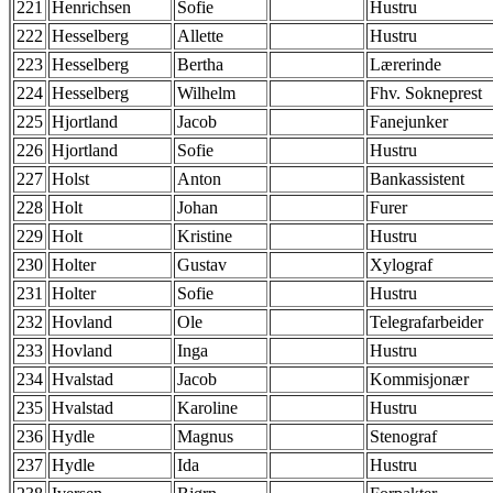
221
Henrichsen
Sofie
Hustru
222
Hesselberg
Allette
Hustru
223
Hesselberg
Bertha
Lærerinde
224
Hesselberg
Wilhelm
Fhv. Sokneprest
225
Hjortland
Jacob
Fanejunker
226
Hjortland
Sofie
Hustru
227
Holst
Anton
Bankassistent
228
Holt
Johan
Furer
229
Holt
Kristine
Hustru
230
Holter
Gustav
Xylograf
231
Holter
Sofie
Hustru
232
Hovland
Ole
Telegrafarbeider
233
Hovland
Inga
Hustru
234
Hvalstad
Jacob
Kommisjonær
235
Hvalstad
Karoline
Hustru
236
Hydle
Magnus
Stenograf
237
Hydle
Ida
Hustru