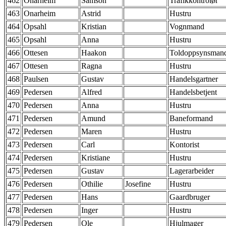
462
Onarheim
Samson
Trafikkontrolør
463
Onarheim
Astrid
Hustru
464
Opsahl
Kristian
Vognmand
465
Opsahl
Anna
Hustru
466
Ottesen
Haakon
Toldoppsynsman
467
Ottesen
Ragna
Hustru
468
Paulsen
Gustav
Handelsgartner
469
Pedersen
Alfred
Handelsbetjent
470
Pedersen
Anna
Hustru
471
Pedersen
Amund
Baneformand
472
Pedersen
Maren
Hustru
473
Pedersen
Carl
Kontorist
474
Pedersen
Kristiane
Hustru
475
Pedersen
Gustav
Lagerarbeider
476
Pedersen
Othilie
Josefine
Hustru
477
Pedersen
Hans
Gaardbruger
478
Pedersen
Inger
Hustru
479
Pedersen
Ole
Hjulmager