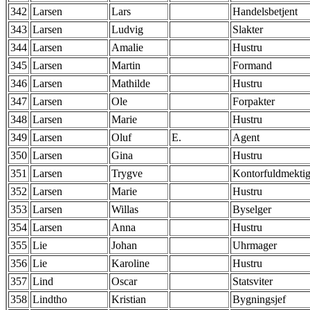
342
Larsen
Lars
Handelsbetjent
343
Larsen
Ludvig
Slakter
344
Larsen
Amalie
Hustru
345
Larsen
Martin
Formand
346
Larsen
Mathilde
Hustru
347
Larsen
Ole
Forpakter
348
Larsen
Marie
Hustru
349
Larsen
Oluf
E.
Agent
350
Larsen
Gina
Hustru
351
Larsen
Trygve
Kontorfuldmekti
352
Larsen
Marie
Hustru
353
Larsen
Willas
Byselger
354
Larsen
Anna
Hustru
355
Lie
Johan
Uhrmager
356
Lie
Karoline
Hustru
357
Lind
Oscar
Statsviter
358
Lindtho
Kristian
Bygningsjef