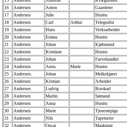
15
Andersen
Andreas
Kvægholder
16
Andersen
Anton
Gaardeier
17
Andersen
Julie
Hustru
18
Andersen
Carl
Arthur
Telegrafist
19
Andersen
Hans
Verksarbeider
20
Andersen
Emma
Hustru
21
Andersen
Johan
Kjøbmand
22
Andersen
Kristiane
Hustru
23
Andersen
Johan
Farvehandler
24
Andersen
Anna
Marie
Hustru
25
Andersen.
Johan
Melkekjører
26
Andersen
Kristian
Arbeider
27
Andersen
Ludvig
Rorskarl
28
Andersen
Martin
Sømand
29
Andersen
Anna
Hustru
30
Andersen
Marie
Tjenestepige
31
Andersen
Nils
Tapetserer
32
Andersen
Oscar
Maskinist