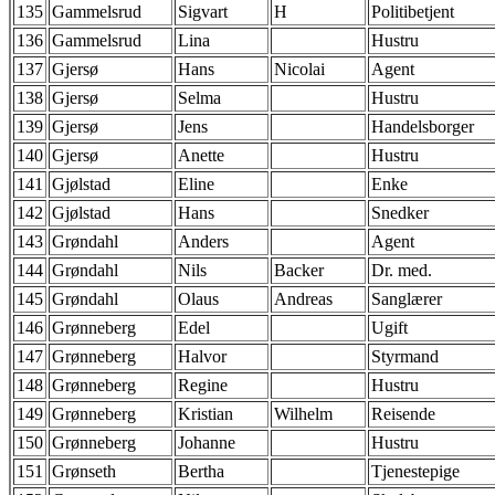
135
Gammelsrud
Sigvart
H
Politibetjent
136
Gammelsrud
Lina
Hustru
137
Gjersø
Hans
Nicolai
Agent
138
Gjersø
Selma
Hustru
139
Gjersø
Jens
Handelsborger
140
Gjersø
Anette
Hustru
141
Gjølstad
Eline
Enke
142
Gjølstad
Hans
Snedker
143
Grøndahl
Anders
Agent
144
Grøndahl
Nils
Backer
Dr. med.
145
Grøndahl
Olaus
Andreas
Sanglærer
146
Grønneberg
Edel
Ugift
147
Grønneberg
Halvor
Styrmand
148
Grønneberg
Regine
Hustru
149
Grønneberg
Kristian
Wilhelm
Reisende
150
Grønneberg
Johanne
Hustru
151
Grønseth
Bertha
Tjenestepige