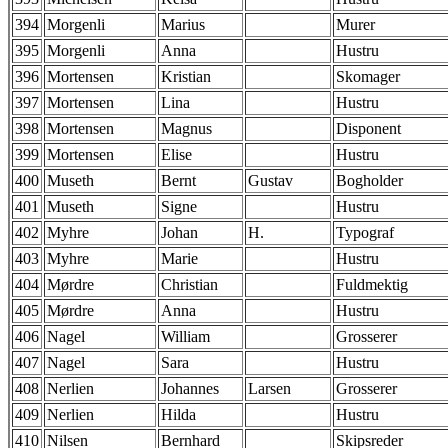
394
Morgenli
Marius
Murer
395
Morgenli
Anna
Hustru
396
Mortensen
Kristian
Skomager
397
Mortensen
Lina
Hustru
398
Mortensen
Magnus
Disponent
399
Mortensen
Elise
Hustru
400
Museth
Bernt
Gustav
Bogholder
401
Museth
Signe
Hustru
402
Myhre
Johan
H.
Typograf
403
Myhre
Marie
Hustru
404
Mørdre
Christian
Fuldmektig
405
Mørdre
Anna
Hustru
406
Nagel
William
Grosserer
407
Nagel
Sara
Hustru
408
Nerlien
Johannes
Larsen
Grosserer
409
Nerlien
Hilda
Hustru
410
Nilsen
Bernhard
Skipsreder