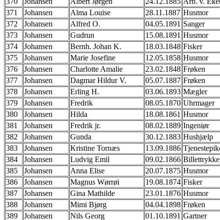
370
Johansen
Albert Jørgen
24.12.1885
Arb. v. Eke
371
Johansen
Alma Louise
28.11.1887
Husmor
372
Johansen
Alfred O.
04.05.1891
Sanger
373
Johansen
Gudrun
15.08.1891
Husmor
374
Johansen
Bernh. Johan K.
18.03.1848
Fisker
375
Johansen
Marie Josefine
12.05.1858
Husmor
376
Johansen
Charlotte Amalie
23.02.1848
Frøken
377
Johansen
Dagmar Hildur V.
05.07.1887
Frøken
378
Johansen
Erling H.
03.06.1893
Mægler
379
Johansen
Fredrik
08.05.1870
Uhrmager
380
Johansen
Hilda
18.08.1861
Husmor
381
Johansen
Fredrik jr.
08.02.1889
Ingeniør
382
Johansen
Gunda
30.12.1883
Hushjælp
383
Johansen
Kristine Tornæs
13.09.1886
Tjenestepik
384
Johansen
Ludvig Emil
09.02.1866
Billettrykke
385
Johansen
Anna Elise
20.07.1875
Husmor
386
Johansen
Magnus Wørrøi
19.08.1874
Fisker
387
Johansen
Gina Mathilde
23.01.1876
Husmor
388
Johansen
Mimi Bjørg
04.04.1898
Frøken
389
Johansen
Nils Georg
01.10.1891
Gartner