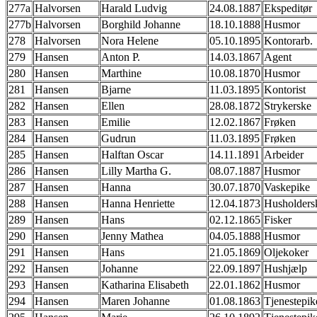
277a
Halvorsen
Harald Ludvig
24.08.1887
Ekspeditør
277b
Halvorsen
Borghild Johanne
18.10.1888
Husmor
278
Halvorsen
Nora Helene
05.10.1895
Kontorarb.
279
Hansen
Anton P.
14.03.1867
Agent
280
Hansen
Marthine
10.08.1870
Husmor
281
Hansen
Bjarne
11.03.1895
Kontorist
282
Hansen
Ellen
28.08.1872
Strykerske
283
Hansen
Emilie
12.02.1867
Frøken
284
Hansen
Gudrun
11.03.1895
Frøken
285
Hansen
Halftan Oscar
14.11.1891
Arbeider
286
Hansen
Lilly Martha G.
08.07.1887
Husmor
287
Hansen
Hanna
30.07.1870
Vaskepike
288
Hansen
Hanna Henriette
12.04.1873
Husholders
289
Hansen
Hans
02.12.1865
Fisker
290
Hansen
Jenny Mathea
04.05.1888
Husmor
291
Hansen
Hans
21.05.1869
Oljekoker
292
Hansen
Johanne
22.09.1897
Hushjælp
293
Hansen
Katharina Elisabeth
22.01.1862
Husmor
294
Hansen
Maren Johanne
01.08.1863
Tjenestepik