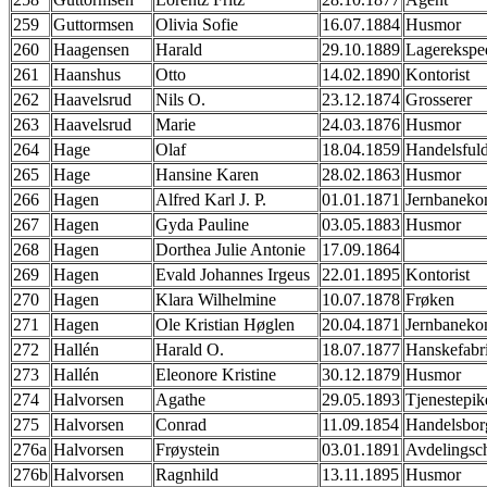
259
Guttormsen
Olivia Sofie
16.07.1884
Husmor
260
Haagensen
Harald
29.10.1889
Lagereksped
261
Haanshus
Otto
14.02.1890
Kontorist
262
Haavelsrud
Nils O.
23.12.1874
Grosserer
263
Haavelsrud
Marie
24.03.1876
Husmor
264
Hage
Olaf
18.04.1859
Handelsful
265
Hage
Hansine Karen
28.02.1863
Husmor
266
Hagen
Alfred Karl J. P.
01.01.1871
Jernbanekon
267
Hagen
Gyda Pauline
03.05.1883
Husmor
268
Hagen
Dorthea Julie Antonie
17.09.1864
269
Hagen
Evald Johannes Irgeus
22.01.1895
Kontorist
270
Hagen
Klara Wilhelmine
10.07.1878
Frøken
271
Hagen
Ole Kristian Høglen
20.04.1871
Jernbanekon
272
Hallén
Harald O.
18.07.1877
Hanskefabr
273
Hallén
Eleonore Kristine
30.12.1879
Husmor
274
Halvorsen
Agathe
29.05.1893
Tjenestepik
275
Halvorsen
Conrad
11.09.1854
Handelsbor
276a
Halvorsen
Frøystein
03.01.1891
Avdelingsc
276b
Halvorsen
Ragnhild
13.11.1895
Husmor