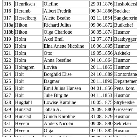
315
Henriksen
Olefine
29.01.1876
Husholders
316
Heramb
Albert Fredrik
06.04.1866
Snekker
317
Hesselberg
Alette Beathe
02.11.1854
Sanglæreri
318a
Hilton
Richard Julius
09.06.1872
Butikchef
318b
Hilton
Olga Charlotte
30.05.1874
Husmor
319
Holm
Axel Emil
12.07.1871
Baatbygger
320
Holm
Elna Anette Nicoline
16.06.1895
Husmor
321
Holm
Otto
19.05.1856
Arkitekt
322
Holm
Anna Josefine
04.10.1864
Husmor
323
Holmgren
Lovisa
20.11.1865
Husmor
324
Holt
Borghild Elise
24.10.1889
Kontordam
325
Holt
Dagmar
20.11.1890
Departement
326
Holt
Emil Julius Hansen
04.01.1856
Pens. kom. 
327
Holt
Julie Birgitte
04.11.1853
Husmor
328
Hugdahl
Lowise Karoline
10.05.1875
Strykerske
329
Hunstad
Johan A.
26.09.1880
Grosserer
330
Hunstad
Gunda Karoline
31.08.1879
Husmor
331
Hveem
Anders Nicolai
09.08.1890
Sekretær
332
Hveem
Olga
07.10.1885
Husmor