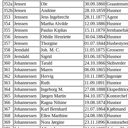
352a
Jensen
Ole
30.09.1860
Graastensm
352b
Jensen
Andrine
28.10.1859
Husmor
353
Jenssen
Jens Ingebrecht
28.11.1877
Agent
354
Jenssen
Martha Alvilde
12.09.1886
Husmor
355
Jenssen
Paulus Kiplias
15.11.1879
Jernbanefu
356
Jenssen
Othilie Henriette
30.04.1884
Husmor
357
Jenssen
Thorgine
01.07.1844
Husbestyre
358
Jerndahl
Joh. M. C.
11.05.1875
Grosserer
359
Jerndahl
Sigrid
03.06.1876
Husmor
360
Johannessen
Tarald
24.10.1866
Skibsreder
361
Johannessen
Maren
06.09.1865
Husmor
362
Johannessen
Hervig
10.11.1885
Ingeniør
363
Johannessen
Ruth
11.09.1891
Husmor
364
Johannessen
Ingeborg M.
27.08.1888
Ekspeditric
365
Johannessen
Jørgen Martin
04.10.1871
Kontorchef
366
Johannessen
Ragna Nilsine
19.08.1874
Husmor
367
Johannessen
Karl Bernhard
21.07.1864
Kjøbmand
368
Johannessen
Ellen Marthine
24.08.1863
Husmor
369
Johannessen
Nora Jørgine
23.11.1896
Kontorarbe