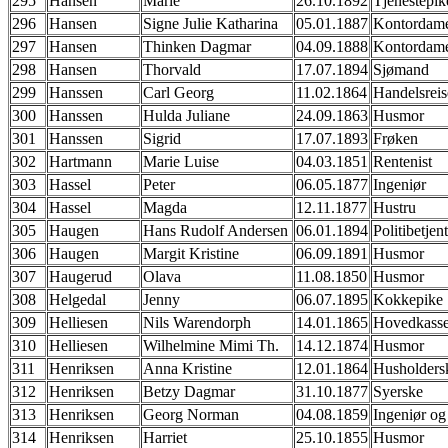
295
Hansen
Marie
26.10.1892
Tjenestepik
296
Hansen
Signe Julie Katharina
05.01.1887
Kontordam
297
Hansen
Thinken Dagmar
04.09.1888
Kontordam
298
Hansen
Thorvald
17.07.1894
Sjømand
299
Hanssen
Carl Georg
11.02.1864
Handelsrei
300
Hanssen
Hulda Juliane
24.09.1863
Husmor
301
Hanssen
Sigrid
17.07.1893
Frøken
302
Hartmann
Marie Luise
04.03.1851
Rentenist
303
Hassel
Peter
06.05.1877
Ingeniør
304
Hassel
Magda
12.11.1877
Hustru
305
Haugen
Hans Rudolf Andersen
06.01.1894
Politibetjent
306
Haugen
Margit Kristine
06.09.1891
Husmor
307
Haugerud
Olava
11.08.1850
Husmor
308
Helgedal
Jenny
06.07.1895
Kokkepike
309
Helliesen
Nils Warendorph
14.01.1865
Hovedkasse
310
Helliesen
Wilhelmine Mimi Th.
14.12.1874
Husmor
311
Henriksen
Anna Kristine
12.01.1864
Husholders
312
Henriksen
Betzy Dagmar
31.10.1877
Syerske
313
Henriksen
Georg Norman
04.08.1859
Ingeniør og
314
Henriksen
Harriet
25.10.1855
Husmor