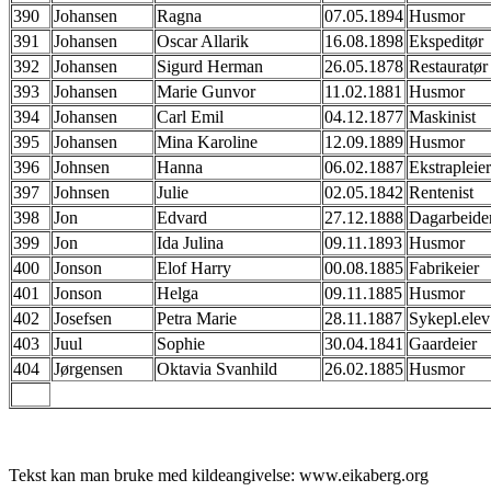
390
Johansen
Ragna
07.05.1894
Husmor
391
Johansen
Oscar Allarik
16.08.1898
Ekspeditør
392
Johansen
Sigurd Herman
26.05.1878
Restauratør
393
Johansen
Marie Gunvor
11.02.1881
Husmor
394
Johansen
Carl Emil
04.12.1877
Maskinist
395
Johansen
Mina Karoline
12.09.1889
Husmor
396
Johnsen
Hanna
06.02.1887
Ekstrapleie
397
Johnsen
Julie
02.05.1842
Rentenist
398
Jon
Edvard
27.12.1888
Dagarbeide
399
Jon
Ida Julina
09.11.1893
Husmor
400
Jonson
Elof Harry
00.08.1885
Fabrikeier
401
Jonson
Helga
09.11.1885
Husmor
402
Josefsen
Petra Marie
28.11.1887
Sykepl.elev
403
Juul
Sophie
30.04.1841
Gaardeier
404
Jørgensen
Oktavia Svanhild
26.02.1885
Husmor
Tekst kan man bruke med kildeangivelse: www.eikaberg.org