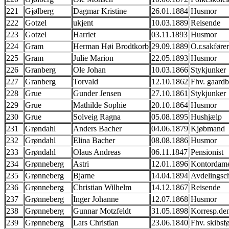
221
Gjølberg
Dagmar Kristine
26.01.1884
Husmor
222
Gotzel
ukjent
10.03.1889
Reisende
223
Gotzel
Harriet
03.11.1893
Husmor
224
Gram
Herman Høi Brodtkorb
29.09.1889
O.r.sakfører
225
Gram
Julie Marion
22.05.1893
Husmor
226
Granberg
Ole Johan
10.03.1866
Stykjunker
227
Granberg
Torvald
12.10.1862
Fhv. gaardb
228
Grue
Gunder Jensen
27.10.1861
Stykjunker
229
Grue
Mathilde Sophie
20.10.1864
Husmor
230
Grue
Solveig Ragna
05.08.1895
Hushjælp
231
Grøndahl
Anders Bacher
04.06.1879
Kjøbmand
232
Grøndahl
Elina Bacher
08.08.1886
Husmor
233
Grøndahl
Olaus Andreas
06.11.1847
Pensionist
234
Grønneberg
Astri
12.01.1896
Kontordam
235
Grønneberg
Bjarne
14.04.1894
Avdelingsc
236
Grønneberg
Christian Wilhelm
14.12.1867
Reisende
237
Grønneberg
Inger Johanne
12.07.1868
Husmor
238
Grønneberg
Gunnar Motzfeldt
31.05.1898
Korresp.den
239
Grønneberg
Lars Christian
23.06.1840
Fhv. skibsf