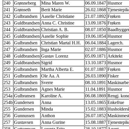
240
Grønneberg
Mina Maren W.
06.09.1847
Husmor
241
Grønseth
Berit Marie
26.02.1868
Tjenestepik
242
Gulbrandsen
Aaselie Christiane
21.07.1892
Frøken
243
Guldbrandsen
Anna C. Christine
13.09.1876
Frøken
244
Guldbrandsen
Christian A. B.
08.07.1850
Baadbygge
245
Guldbrandsen
Aaselie Sophie
19.06.1854
Husmor
246
Gulbrandsen
Christian Martal H.H.
06.04.1884
Lagerch.
247
Gulbrandsen
Inga Marie
02.07.1886
Husmor
248
Guldbrandsen
Gustav Lorenz
05.09.1871
Arkitekt
249
Guldbrandsen
Sigrid
13.10.1873
Husmor
250
Gulbrandsen
Martha Alberta E.
01.07.1887
Frøken
251
Gulbrandsen
Ole Aa. A
26.03.1890
Fisker
252
Gulbrandsen
Sverre
08.10.1891
Maskinarbe
253
Gulbrandsen
Agnes Marie
11.04.1891
Husmor
254a
Gulbransen
Karoline A.
06.08.1869
Rengj. kon
254b
Gundersen
Anna
13.05.1865
Enkefrue
255
Gundersen
Minda
15.02.1883
Husholders
256
Gunnussen
Anthon
26.07.1852
Maskinmest
257
Gustavsen
Anna Gurine
15.08.1887
Tjenestepik
258
Guttormsen
Lorentz Fritz
28.10.1877
Agent