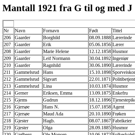
Mantall 1921 fra G til og med J
Nr
Navn
Fornavn
Født
Tittel
206
Gaarder
Borghild
08.09.1888
Lærerinde
207
Gaarder
Erik
05.06.1856
Lærer
208
Gaarder
Marie Helene
12.12.1858
Husmor
209
Gaarder
Leif Normann
30.04.1892
Ingeniør
210
Gaarder
Ragnhild
30.06.1890
Lærerinde
211
Gammelsrud
Hans
15.10.1898
Sporveisko
212
Gammelsrud
Sigvart
22.01.1871
Politibetjent
213
Gammelsrud
Lina
10.03.1874
Husmor
214
Gerner
Eriksen, Emma
13.09.1875
Enkefru
215
Gjems
Gudrun
18.12.1896
Tjenestepik
216
Gjersøe
Hans N.
15.07.1858
Agent
217
Gjersøe
Maud Ada
20.10.1890
Frøken
218
Gjester
Hagb.
08.07.1867
Fabrikeier
219
Gjester
Olga
28.09.1885
Husmor
220
Gjølberg
Ole Monsen
10.06.1872
Folkeskolel